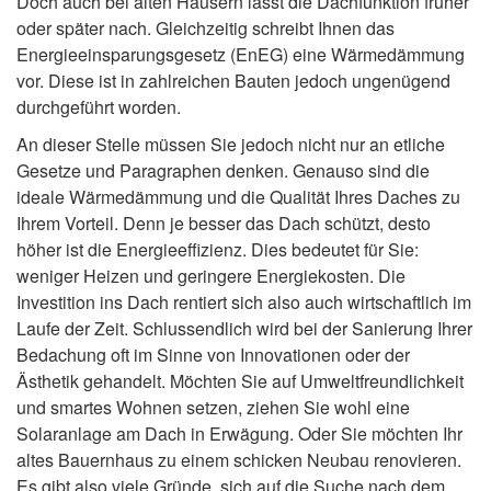
Doch auch bei alten Häusern lässt die Dachfunktion früher
oder später nach. Gleichzeitig schreibt Ihnen das
Energieeinsparungsgesetz (EnEG) eine Wärmedämmung
vor. Diese ist in zahlreichen Bauten jedoch ungenügend
durchgeführt worden.
An dieser Stelle müssen Sie jedoch nicht nur an etliche
Gesetze und Paragraphen denken. Genauso sind die
ideale Wärmedämmung und die Qualität Ihres Daches zu
Ihrem Vorteil. Denn je besser das Dach schützt, desto
höher ist die Energieeffizienz. Dies bedeutet für Sie:
weniger Heizen und geringere Energiekosten. Die
Investition ins Dach rentiert sich also auch wirtschaftlich im
Laufe der Zeit. Schlussendlich wird bei der Sanierung Ihrer
Bedachung oft im Sinne von Innovationen oder der
Ästhetik gehandelt. Möchten Sie auf Umweltfreundlichkeit
und smartes Wohnen setzen, ziehen Sie wohl eine
Solaranlage am Dach in Erwägung. Oder Sie möchten Ihr
altes Bauernhaus zu einem schicken Neubau renovieren.
Es gibt also viele Gründe, sich auf die Suche nach dem